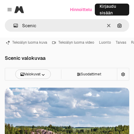
Kirjaudu
Magnific
Hinnoittelu
Close menu
sisään
Selkeä
Hae ku
Tekoälyn luoma kuva
Tekoälyn luoma video
Luonto
Taivas
R
Scenic valokuvaa
Valokuvat
Suodattimet