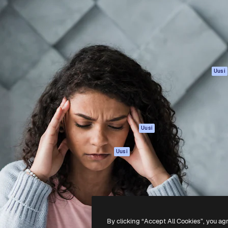
rhaiden töidesi
Spaces
Academy
Yli miljoona tilaajaa
Tekoälyavustaja
Dokumentaatio
mmattilaisten, yritysten,
Tekoälyllä toimiva
Tuki
studioiden joukossa.
kuvageneraattori
Käyttöehdot
Tekoälyllä toimiva
Tietosuojakäytän
videogeneraattori
Alkuperäiset
Uusi
Tekoälyllä toimiva
Evästepolitiikka
äänigeneraattori
Luottamuskesku
Kuvapankkisisältö
Kumppanit
MCP
Yrityksille
Claudelle ja
Uusi
ChatGPT:lle
Agentit
Uusi
API
Mobiilisovellus
Kaikki Magnific-
työkalut
By clicking “Accept All Cookies”, you ag