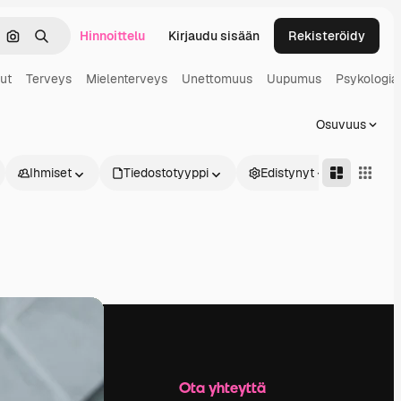
Hinnoittelu
Kirjaudu sisään
Rekisteröidy
keä
Hae kuvan perusteella
Haku
ut
Terveys
Mielenterveys
Unettomuus
Uupumus
Psykologia
Osuvuus
Ihmiset
Tiedostotyyppi
Edistynyt
Yritys
Ota yhteyttä