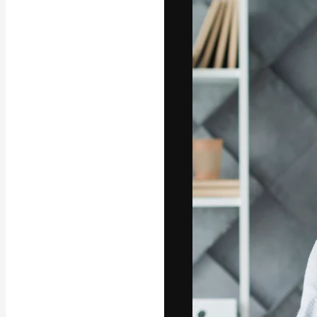
Luova alusta pa
toteuttamiseen. 
luovien alojen a
toimistojen ja 
Suomi