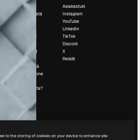
Hinnoittelu
Asiakastuki
Tietoja meistä
Instagram
Reviews
YouTube
Urat
LinkedIn
tö
Hakutrendit
TikTok
Blogi
Discord
Tapahtumat
X
s
Slidesgo
Reddit
Myy sisältöä
Lehdistöhuone
Etsitkö
magnific.ai:ta?
ree to the storing of cookies on your device to enhance site