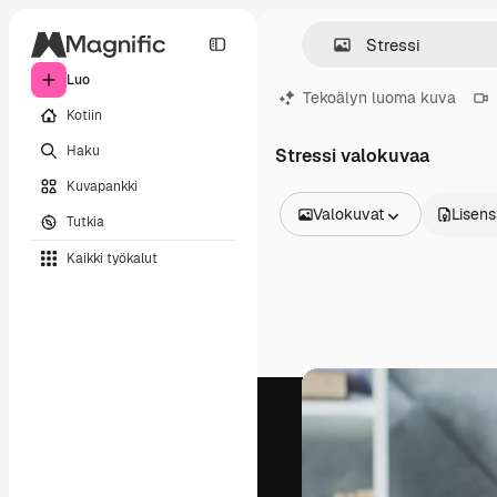
Luo
Tekoälyn luoma kuva
Kotiin
Haku
Stressi valokuvaa
Kuvapankki
Valokuvat
Lisens
Tutkia
Kaikki kuvat
Kaikki työkalut
Vektorit
Kuvituksia
Valokuvat
PSD
Mallipohja
Mallikuvat
Videot
Videomateriaali
Liikegrafiikka
Videopohjat
Kuvakkeet
3D mallit
Fontit