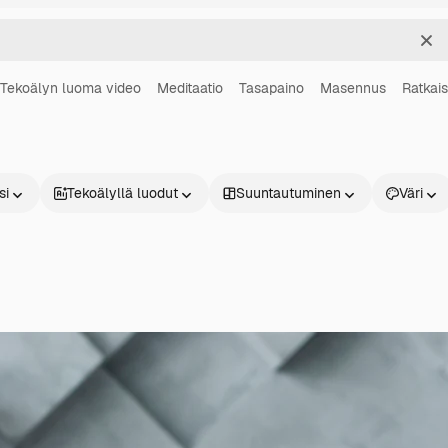
Sel
Tekoälyn luoma video
Meditaatio
Tasapaino
Masennus
Ratkais
si
Tekoälyllä luodut
Suuntautuminen
Väri
Tuotteet
Aloita