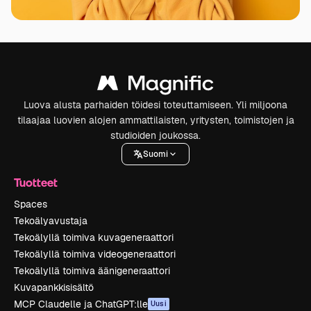
Luova alusta parhaiden töidesi toteuttamiseen. Yli miljoona
tilaajaa luovien alojen ammattilaisten, yritysten, toimistojen ja
studioiden joukossa.
Suomi
Tuotteet
Spaces
Tekoälyavustaja
Tekoälyllä toimiva kuvageneraattori
Tekoälyllä toimiva videogeneraattori
Tekoälyllä toimiva äänigeneraattori
Kuvapankkisisältö
MCP Claudelle ja ChatGPT:lle
Uusi