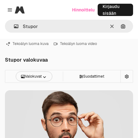
Kirjaudu
Magnific
Hinnoittelu
Close menu
sisään
Selkeä
Hae ku
Tekoälyn luoma kuva
Tekoälyn luoma video
Stupor valokuvaa
Valokuvat
Suodattimet