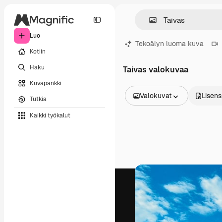
Luo
Tekoälyn luoma kuva
Kotiin
Haku
Taivas valokuvaa
Kuvapankki
Valokuvat
Lisens
Tutkia
Kaikki kuvat
Kaikki työkalut
Vektorit
Kuvituksia
Valokuvat
PSD
Mallipohja
Mallikuvat
Videot
Videomateriaali
Liikegrafiikka
Videopohjat
Kuvakkeet
3D mallit
Fontit