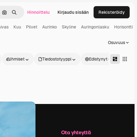
Hinnoittelu
Kirjaudu sisään
Rekisteröidy
keä
Hae kuvan perusteella
Haku
aivas
Kuu
Pilvet
Aurinko
Skyline
Auringonlasku
Horisontti
Osuvuus
Ihmiset
Tiedostotyyppi
Edistynyt
Yritys
Ota yhteyttä