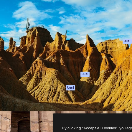
rhaiden töidesi
Spaces
Academy
Yli miljoona tilaajaa
Tekoälyavustaja
Dokumentaatio
mmattilaisten, yritysten,
Tekoälyllä toimiva
Tuki
studioiden joukossa.
kuvageneraattori
Käyttöehdot
Tekoälyllä toimiva
Tietosuojakäytän
videogeneraattori
Alkuperäiset
Uusi
Tekoälyllä toimiva
Evästepolitiikka
äänigeneraattori
Luottamuskesku
Kuvapankkisisältö
Kumppanit
MCP
Yrityksille
Claudelle ja
Uusi
ChatGPT:lle
Agentit
Uusi
API
Mobiilisovellus
Kaikki Magnific-
työkalut
By clicking “Accept All Cookies”, you ag