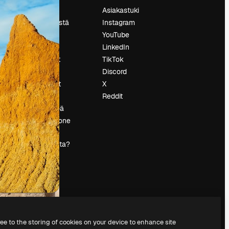
Hinnoittelu
Asiakastuki
Tietoja meistä
Instagram
Reviews
YouTube
Urat
LinkedIn
tö
Hakutrendit
TikTok
Blogi
Discord
Tapahtumat
X
s
Slidesgo
Reddit
Myy sisältöä
Lehdistöhuone
Etsitkö
magnific.ai:ta?
ree to the storing of cookies on your device to enhance site