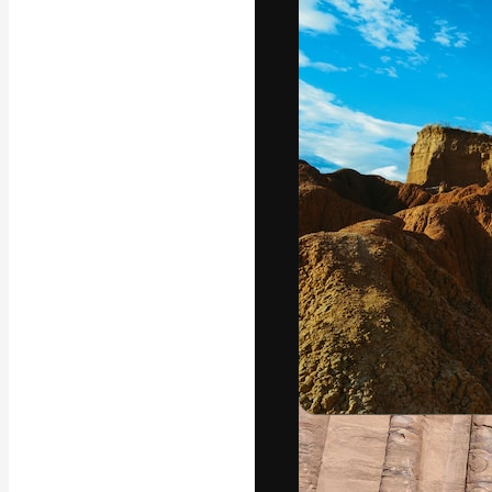
Luova alusta pa
toteuttamiseen. 
luovien alojen a
toimistojen ja 
Suomi