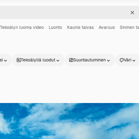
Sel
Tekoälyn luoma video
Luonto
Kaunis taivas
Avaruus
Sininen t
si
Tekoälyllä luodut
Suuntautuminen
Väri
Tuotteet
Aloita