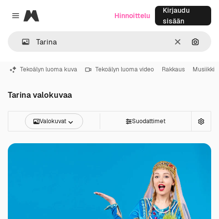
Kirjaudu
Magnific
Hinnoittelu
Close menu
sisään
Selkeä
Hae ku
Tekoälyn luoma kuva
Tekoälyn luoma video
Rakkaus
Musiikki
Tarina valokuvaa
Valokuvat
Suodattimet