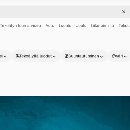
Sel
Tekoälyn luoma video
Auto
Luonto
Joulu
Liiketoiminta
Tekstu
si
Tekoälyllä luodut
Suuntautuminen
Väri
Tuotteet
Aloita