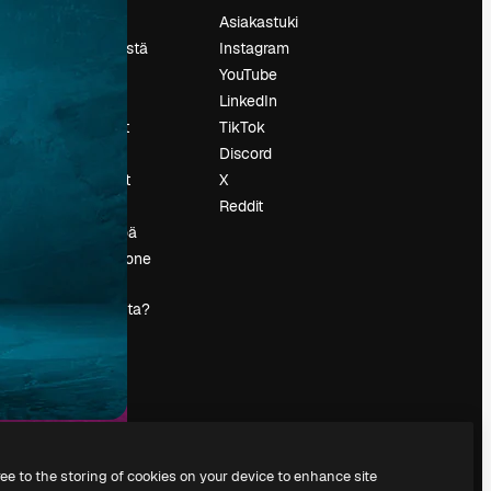
Hinnoittelu
Asiakastuki
Tietoja meistä
Instagram
Reviews
YouTube
Urat
LinkedIn
tö
Hakutrendit
TikTok
Blogi
Discord
Tapahtumat
X
s
Slidesgo
Reddit
Myy sisältöä
Lehdistöhuone
Etsitkö
magnific.ai:ta?
ree to the storing of cookies on your device to enhance site