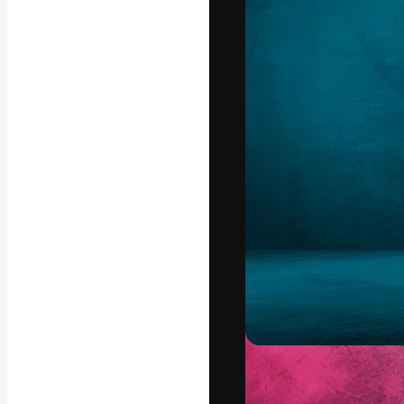
Luova alusta pa
toteuttamiseen. 
luovien alojen a
toimistojen ja 
Suomi