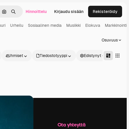
Hinnoittelu
Kirjaudu sisään
Rekisteröidy
keä
Hae kuvan perusteella
Haku
uri
Urheilu
Sosiaalinen media
Musiikki
Elokuva
Markkinointi
Osuvuus
Ihmiset
Tiedostotyyppi
Edistynyt
Yritys
Ota yhteyttä