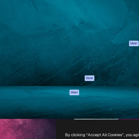
rhaiden töidesi
Spaces
Academy
Yli miljoona tilaajaa
Tekoälyavustaja
Dokumentaatio
mmattilaisten, yritysten,
Tekoälyllä toimiva
Tuki
studioiden joukossa.
kuvageneraattori
Käyttöehdot
Tekoälyllä toimiva
Tietosuojakäytän
videogeneraattori
Alkuperäiset
Uusi
Tekoälyllä toimiva
Evästepolitiikka
äänigeneraattori
Luottamuskesku
Kuvapankkisisältö
Kumppanit
MCP
Yrityksille
Claudelle ja
Uusi
ChatGPT:lle
Agentit
Uusi
API
Mobiilisovellus
Kaikki Magnific-
työkalut
By clicking “Accept All Cookies”, you ag