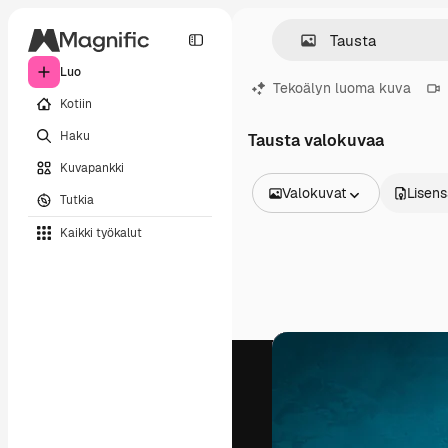
Luo
Tekoälyn luoma kuva
Kotiin
Haku
Tausta valokuvaa
Kuvapankki
Valokuvat
Lisens
Tutkia
Kaikki kuvat
Kaikki työkalut
Vektorit
Kuvituksia
Valokuvat
PSD
Mallipohja
Mallikuvat
Videot
Videomateriaali
Liikegrafiikka
Videopohjat
Kuvakkeet
3D mallit
Fontit