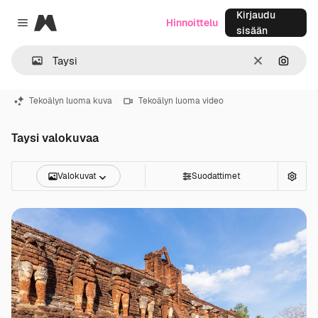
Kirjaudu
Magnific
Hinnoittelu
Close menu
sisään
Selkeä
Hae ku
Tekoälyn luoma kuva
Tekoälyn luoma video
Taysi valokuvaa
Valokuvat
Suodattimet