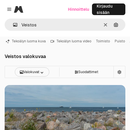
Kirjaudu
Magnific
Hinnoittelu
Close menu
sisään
Selkeä
Hae ku
Tekoälyn luoma kuva
Tekoälyn luoma video
Toimisto
Puisto
Veistos valokuvaa
Valokuvat
Suodattimet