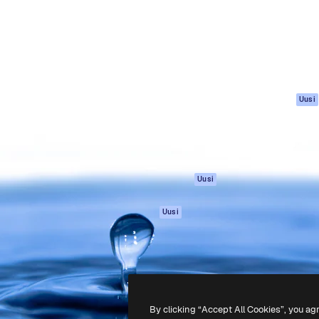
rhaiden töidesi
Spaces
Academy
Yli miljoona tilaajaa
Tekoälyavustaja
Dokumentaatio
mmattilaisten, yritysten,
Tekoälyllä toimiva
Tuki
studioiden joukossa.
kuvageneraattori
Käyttöehdot
Tekoälyllä toimiva
Tietosuojakäytän
videogeneraattori
Alkuperäiset
Uusi
Tekoälyllä toimiva
Evästepolitiikka
äänigeneraattori
Luottamuskesku
Kuvapankkisisältö
Kumppanit
MCP
Yrityksille
Claudelle ja
Uusi
ChatGPT:lle
Agentit
Uusi
API
Mobiilisovellus
Kaikki Magnific-
työkalut
By clicking “Accept All Cookies”, you ag