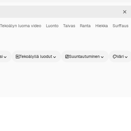
Sel
Tekoälyn luoma video
Luonto
Taivas
Ranta
Hiekka
Surffaus
si
Tekoälyllä luodut
Suuntautuminen
Väri
Tuotteet
Aloita