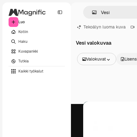
Luo
Tekoälyn luoma kuva
Kotiin
Haku
Vesi valokuvaa
Kuvapankki
Valokuvat
Lisens
Tutkia
Kaikki kuvat
Kaikki työkalut
Vektorit
Kuvituksia
Valokuvat
PSD
Mallipohja
Mallikuvat
Videot
Videomateriaali
Liikegrafiikka
Videopohjat
Kuvakkeet
3D mallit
Fontit