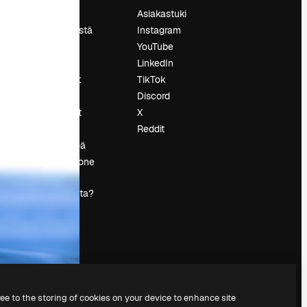
Hinnoittelu
Asiakastuki
Tietoja meistä
Instagram
Reviews
YouTube
Urat
LinkedIn
tö
Hakutrendit
TikTok
Blogi
Discord
Tapahtumat
X
s
Slidesgo
Reddit
Myy sisältöä
Lehdistöhuone
Etsitkö
magnific.ai:ta?
ree to the storing of cookies on your device to enhance site