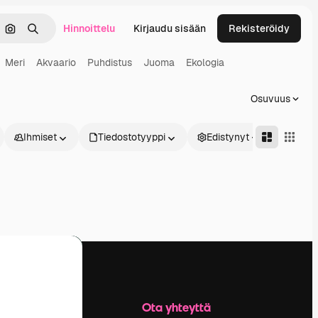
Hinnoittelu
Kirjaudu sisään
Rekisteröidy
keä
Hae kuvan perusteella
Haku
Meri
Akvaario
Puhdistus
Juoma
Ekologia
Osuvuus
Ihmiset
Tiedostotyyppi
Edistynyt
Yritys
Ota yhteyttä