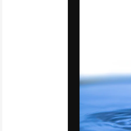
Luova alusta pa
toteuttamiseen. 
luovien alojen a
toimistojen ja 
Suomi