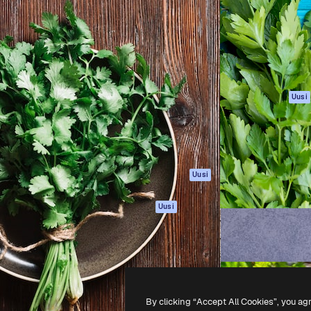
rhaiden töidesi
Spaces
Academy
Yli miljoona tilaajaa
Tekoälyavustaja
Dokumentaatio
mmattilaisten, yritysten,
Tekoälyllä toimiva
Tuki
studioiden joukossa.
kuvageneraattori
Käyttöehdot
Tekoälyllä toimiva
Tietosuojakäytän
videogeneraattori
Alkuperäiset
Uusi
Tekoälyllä toimiva
Evästepolitiikka
äänigeneraattori
Luottamuskesku
Kuvapankkisisältö
Kumppanit
MCP
Yrityksille
Claudelle ja
Uusi
ChatGPT:lle
Agentit
Uusi
API
Mobiilisovellus
Kaikki Magnific-
työkalut
By clicking “Accept All Cookies”, you ag