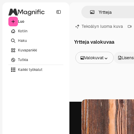
Luo
Tekoälyn luoma kuva
Kotiin
Haku
Yrtteja valokuvaa
Kuvapankki
Valokuvat
Lisens
Tutkia
Kaikki kuvat
Kaikki työkalut
Vektorit
Kuvituksia
Valokuvat
PSD
Mallipohja
Mallikuvat
Videot
Videomateriaali
Liikegrafiikka
Videopohjat
Kuvakkeet
3D mallit
Fontit