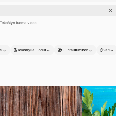
Sel
Tekoälyn luoma video
si
Tekoälyllä luodut
Suuntautuminen
Väri
Tuotteet
Aloita