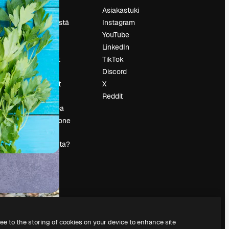
Hinnoittelu
Asiakastuki
Tietoja meistä
Instagram
Reviews
YouTube
Urat
LinkedIn
tö
Hakutrendit
TikTok
Blogi
Discord
Tapahtumat
X
s
Slidesgo
Reddit
Myy sisältöä
Lehdistöhuone
Etsitkö
magnific.ai:ta?
ree to the storing of cookies on your device to enhance site