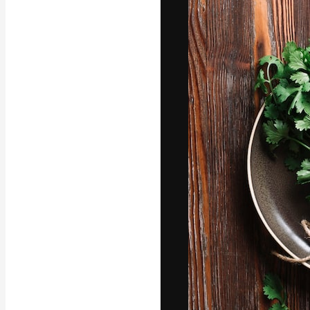
Luova alusta pa
toteuttamiseen. 
luovien alojen a
toimistojen ja 
Suomi