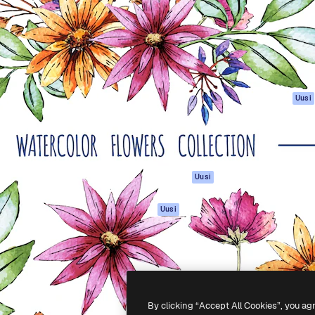
rhaiden töidesi
Spaces
Academy
Yli miljoona tilaajaa
Tekoälyavustaja
Dokumentaatio
mmattilaisten, yritysten,
Tekoälyllä toimiva
Tuki
studioiden joukossa.
kuvageneraattori
Käyttöehdot
Tekoälyllä toimiva
Tietosuojakäytän
videogeneraattori
Alkuperäiset
Uusi
Tekoälyllä toimiva
Evästepolitiikka
äänigeneraattori
Luottamuskesku
Kuvapankkisisältö
Kumppanit
MCP
Yrityksille
Claudelle ja
Uusi
ChatGPT:lle
Agentit
Uusi
API
Mobiilisovellus
Kaikki Magnific-
työkalut
By clicking “Accept All Cookies”, you ag