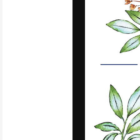
Luova alusta pa
toteuttamiseen. 
luovien alojen a
toimistojen ja 
Suomi