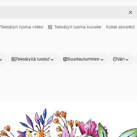
Sel
Tekoälyn luoma video
Tekoälyn luoma kuvake
Kukat akvarelli
Tekoälyllä luodut
Suuntautuminen
Väri
Tuotteet
Aloita