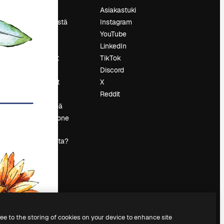
Hinnoittelu
Asiakastuki
Tietoja meistä
Instagram
Reviews
YouTube
Urat
LinkedIn
tö
Hakutrendit
TikTok
Blogi
Discord
Tapahtumat
X
s
Slidesgo
Reddit
Myy sisältöä
Lehdistöhuone
Etsitkö
magnific.ai:ta?
ree to the storing of cookies on your device to enhance site