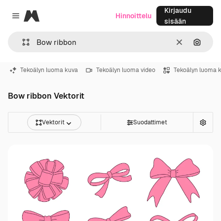
Kirjaudu
Magnific
Hinnoittelu
Close menu
sisään
Selkeä
Hae ku
Tekoälyn luoma kuva
Tekoälyn luoma video
Tekoälyn luoma 
Bow ribbon Vektorit
Vektorit
Suodattimet