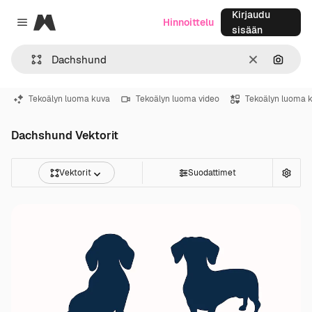
Kirjaudu
Magnific
Hinnoittelu
Close menu
sisään
Selkeä
Hae ku
Tekoälyn luoma kuva
Tekoälyn luoma video
Tekoälyn luoma 
Dachshund Vektorit
Vektorit
Suodattimet