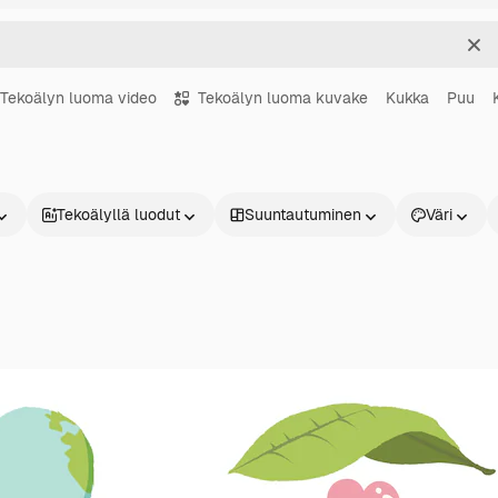
Sel
Tekoälyn luoma video
Tekoälyn luoma kuvake
Kukka
Puu
Tekoälyllä luodut
Suuntautuminen
Väri
Tuotteet
Aloita