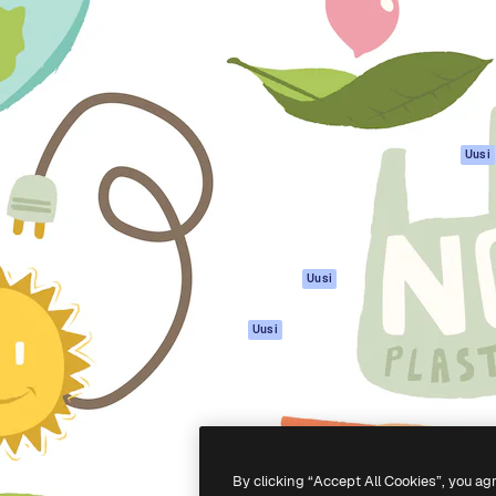
rhaiden töidesi
Spaces
Academy
Yli miljoona tilaajaa
Tekoälyavustaja
Dokumentaatio
mmattilaisten, yritysten,
Tekoälyllä toimiva
Tuki
studioiden joukossa.
kuvageneraattori
Käyttöehdot
Tekoälyllä toimiva
Tietosuojakäytän
videogeneraattori
Alkuperäiset
Uusi
Tekoälyllä toimiva
Evästepolitiikka
äänigeneraattori
Luottamuskesku
Kuvapankkisisältö
Kumppanit
MCP
Yrityksille
Claudelle ja
Uusi
ChatGPT:lle
Agentit
Uusi
API
Mobiilisovellus
Kaikki Magnific-
työkalut
By clicking “Accept All Cookies”, you ag