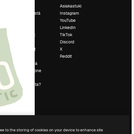
Hinnoittelu
Asiakastuki
Tietoja meistä
Instagram
Reviews
YouTube
Urat
LinkedIn
tö
Hakutrendit
TikTok
Blogi
Discord
Tapahtumat
X
s
Slidesgo
Reddit
Myy sisältöä
Lehdistöhuone
Etsitkö
magnific.ai:ta?
ree to the storing of cookies on your device to enhance site