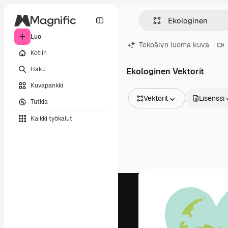
Luo
Tekoälyn luoma kuva
Kotiin
Haku
Ekologinen Vektorit
Kuvapankki
Vektorit
Lisenssi
Tutkia
Kaikki kuvat
Kaikki työkalut
Vektorit
Kuvituksia
Valokuvat
PSD
Mallipohja
Mallikuvat
Videot
Videomateriaali
Liikegrafiikka
Videopohjat
Kuvakkeet
3D mallit
Fontit