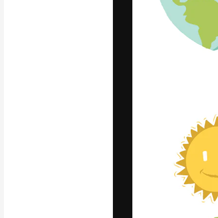
Luova alusta pa
toteuttamiseen. 
luovien alojen a
toimistojen ja 
Suomi