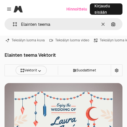
Kirjaudu
Magnific
Hinnoittelu
Close menu
sisään
Selkeä
Hae ku
Tekoälyn luoma kuva
Tekoälyn luoma video
Tekoälyn luoma 
Elainten teema Vektorit
Vektorit
Suodattimet