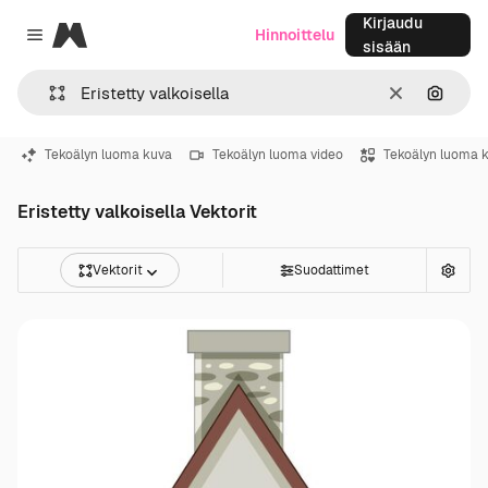
Kirjaudu
Magnific
Hinnoittelu
Close menu
sisään
Selkeä
Hae ku
Tekoälyn luoma kuva
Tekoälyn luoma video
Tekoälyn luoma 
Eristetty valkoisella Vektorit
Vektorit
Suodattimet