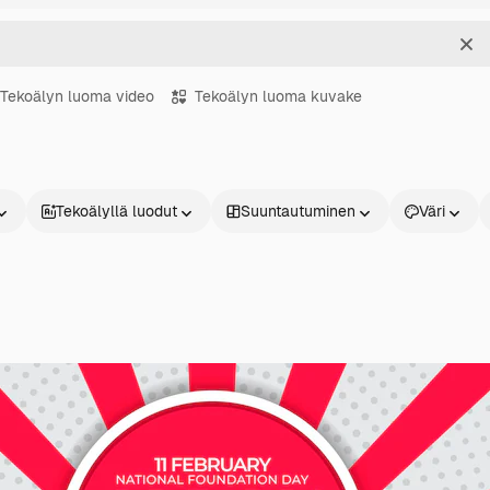
Sel
Tekoälyn luoma video
Tekoälyn luoma kuvake
Tekoälyllä luodut
Suuntautuminen
Väri
Tuotteet
Aloita