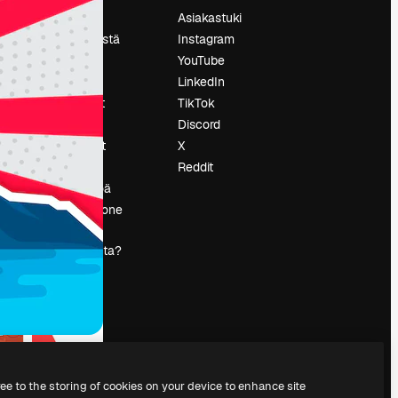
Hinnoittelu
Asiakastuki
Tietoja meistä
Instagram
Reviews
YouTube
Urat
LinkedIn
tö
Hakutrendit
TikTok
Blogi
Discord
Tapahtumat
X
s
Slidesgo
Reddit
Myy sisältöä
Lehdistöhuone
Etsitkö
magnific.ai:ta?
ree to the storing of cookies on your device to enhance site