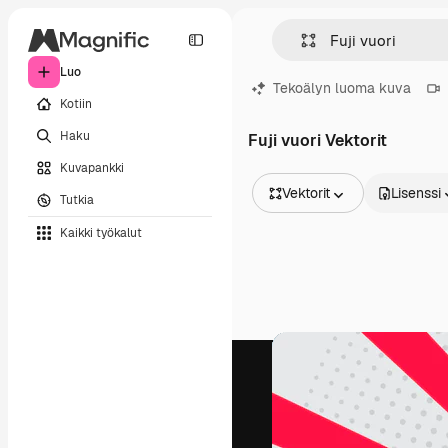
Luo
Tekoälyn luoma kuva
Kotiin
Haku
Fuji vuori Vektorit
Kuvapankki
Vektorit
Lisenssi
Tutkia
Kaikki kuvat
Kaikki työkalut
Vektorit
Kuvituksia
Valokuvat
PSD
Mallipohja
Mallikuvat
Videot
Videomateriaali
Liikegrafiikka
Videopohjat
Kuvakkeet
3D mallit
Fontit