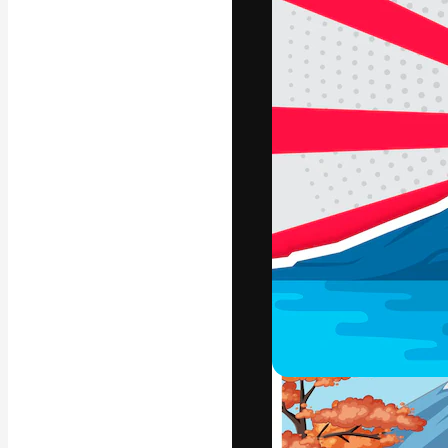
Luova alusta pa
toteuttamiseen. 
luovien alojen a
toimistojen ja 
Suomi