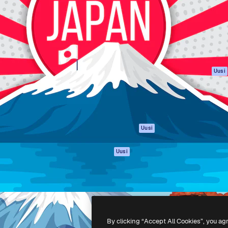
rhaiden töidesi
Spaces
Academy
Yli miljoona tilaajaa
Tekoälyavustaja
Dokumentaatio
mmattilaisten, yritysten,
Tekoälyllä toimiva
Tuki
studioiden joukossa.
kuvageneraattori
Käyttöehdot
Tekoälyllä toimiva
Tietosuojakäytän
videogeneraattori
Alkuperäiset
Uusi
Tekoälyllä toimiva
Evästepolitiikka
äänigeneraattori
Luottamuskesku
Kuvapankkisisältö
Kumppanit
MCP
Yrityksille
Claudelle ja
Uusi
ChatGPT:lle
Agentit
Uusi
API
Mobiilisovellus
Kaikki Magnific-
työkalut
By clicking “Accept All Cookies”, you ag