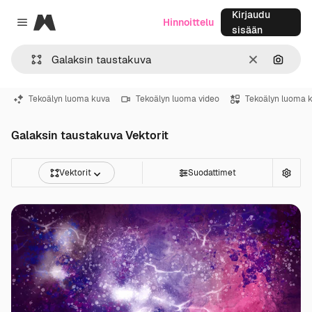
Kirjaudu
Magnific
Hinnoittelu
Close menu
sisään
Selkeä
Hae ku
Tekoälyn luoma kuva
Tekoälyn luoma video
Tekoälyn luoma 
Galaksin taustakuva Vektorit
Vektorit
Suodattimet