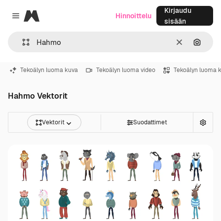
Kirjaudu
Magnific
Hinnoittelu
Close menu
sisään
Selkeä
Hae ku
Tekoälyn luoma kuva
Tekoälyn luoma video
Tekoälyn luoma 
Hahmo Vektorit
Vektorit
Suodattimet