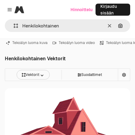
Kirjaudu
Magnific
Hinnoittelu
Close menu
sisään
Selkeä
Hae ku
Tekoälyn luoma kuva
Tekoälyn luoma video
Tekoälyn luoma 
Henkilokohtainen Vektorit
Vektorit
Suodattimet