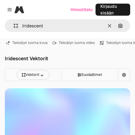
Kirjaudu
Magnific
Hinnoittelu
Close menu
sisään
Selkeä
Hae ku
Tekoälyn luoma kuva
Tekoälyn luoma video
Tekoälyn luoma 
Iridescent Vektorit
Vektorit
Suodattimet