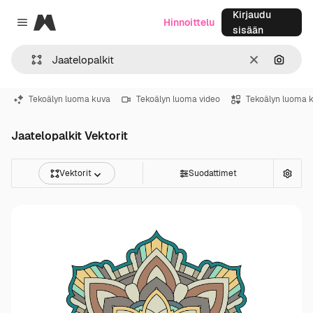
Kirjaudu
Magnific
Hinnoittelu
Close menu
sisään
Selkeä
Hae ku
Tekoälyn luoma kuva
Tekoälyn luoma video
Tekoälyn luoma 
Jaatelopalkit Vektorit
Vektorit
Suodattimet