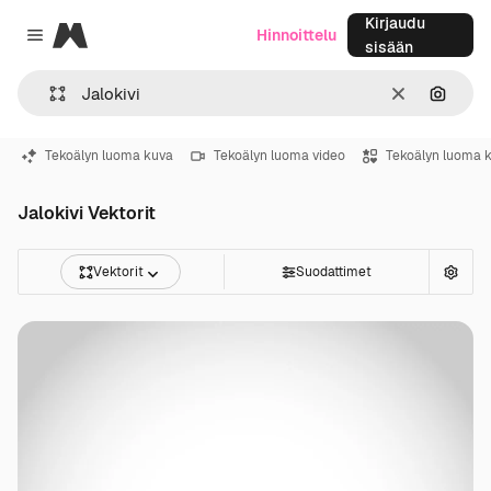
Kirjaudu
Magnific
Hinnoittelu
Close menu
sisään
Selkeä
Hae ku
Tekoälyn luoma kuva
Tekoälyn luoma video
Tekoälyn luoma 
Jalokivi Vektorit
Vektorit
Suodattimet