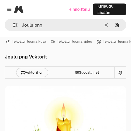
Kirjaudu
Magnific
Hinnoittelu
Close menu
sisään
Selkeä
Hae ku
Tekoälyn luoma kuva
Tekoälyn luoma video
Tekoälyn luoma 
Joulu png Vektorit
Vektorit
Suodattimet