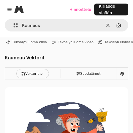
Kirjaudu
Magnific
Hinnoittelu
Close menu
sisään
Selkeä
Hae ku
Tekoälyn luoma kuva
Tekoälyn luoma video
Tekoälyn luoma 
Kauneus Vektorit
Vektorit
Suodattimet