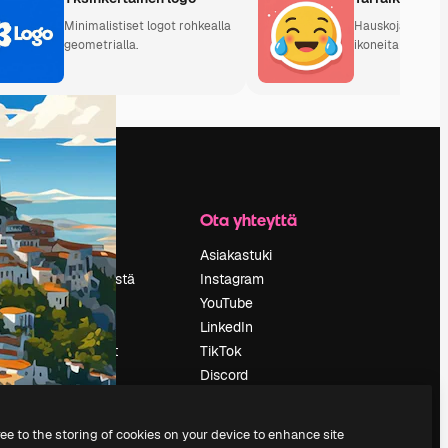
Minimalistiset logot rohkealla
Hauskoja ja ilme
geometrialla.
ikoneita projekte
Yritys
Ota yhteyttä
Hinnoittelu
Asiakastuki
Tietoja meistä
Instagram
Reviews
YouTube
Urat
LinkedIn
tö
Hakutrendit
TikTok
Blogi
Discord
Tapahtumat
X
s
Slidesgo
Reddit
ree to the storing of cookies on your device to enhance site
Myy sisältöä