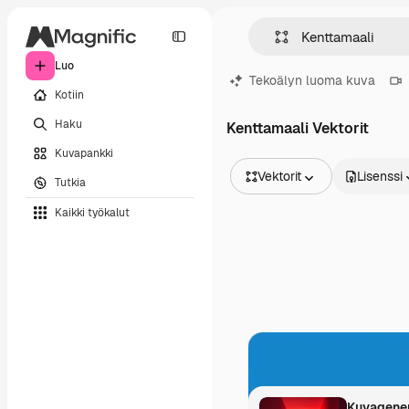
Luo
Tekoälyn luoma kuva
Kotiin
Haku
Kenttamaali Vektorit
Kuvapankki
Vektorit
Lisenssi
Tutkia
Kaikki kuvat
Kaikki työkalut
Vektorit
Kuvituksia
Valokuvat
PSD
Mallipohja
Mallikuvat
Videot
Videomateriaali
Liikegrafiikka
Videopohjat
Kuvakkeet
3D mallit
Fontit
Kuvagener