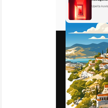
Upeita kuvia
Luova alusta pa
toteuttamiseen. 
luovien alojen a
toimistojen ja 
Suomi