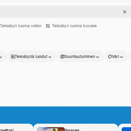
Sel
Tekoälyn luoma video
Tekoälyn luoma kuvake
Tekoälyllä luodut
Suuntautuminen
Väri
Inspiraatio ei pääty tähä
Yhdistä arkistosisältö tekoälyyn ja muuta ideasi ainutla
aattori
Spaces