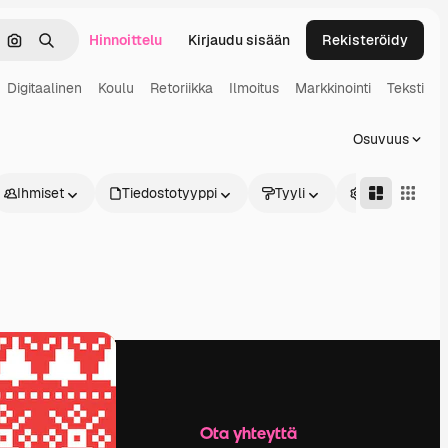
Hinnoittelu
Kirjaudu sisään
Rekisteröidy
keä
Hae kuvan perusteella
Haku
Digitaalinen
Koulu
Retoriikka
Ilmoitus
Markkinointi
Teksti
F
Osuvuus
Ihmiset
Tiedostotyyppi
Tyyli
Edistynyt
Yritys
Ota yhteyttä