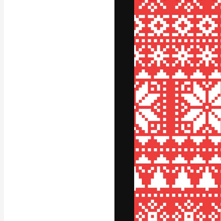
Luova alusta pa
toteuttamiseen. 
luovien alojen a
toimistojen ja 
Suomi