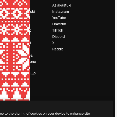
Hinnoittelu
Asiakastuki
Tietoja meistä
Instagram
Reviews
YouTube
Urat
LinkedIn
tö
Hakutrendit
TikTok
Blogi
Discord
Tapahtumat
X
s
Slidesgo
Reddit
Myy sisältöä
Lehdistöhuone
Etsitkö
magnific.ai:ta?
ree to the storing of cookies on your device to enhance site