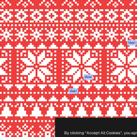
rhaiden töidesi
Spaces
Academy
Yli miljoona tilaajaa
Tekoälyavustaja
Dokumentaatio
mmattilaisten, yritysten,
Tekoälyllä toimiva
Tuki
studioiden joukossa.
kuvageneraattori
Käyttöehdot
Tekoälyllä toimiva
Tietosuojakäytän
videogeneraattori
Alkuperäiset
Uusi
Tekoälyllä toimiva
Evästepolitiikka
äänigeneraattori
Luottamuskesku
Kuvapankkisisältö
Kumppanit
MCP
Yrityksille
Claudelle ja
Uusi
ChatGPT:lle
Agentit
Uusi
API
Mobiilisovellus
Kaikki Magnific-
työkalut
By clicking “Accept All Cookies”, you ag