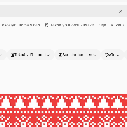
Sel
Tekoälyn luoma video
Tekoälyn luoma kuvake
Kirja
Kuvaus
Tekoälyllä luodut
Suuntautuminen
Väri
Tuotteet
Aloita