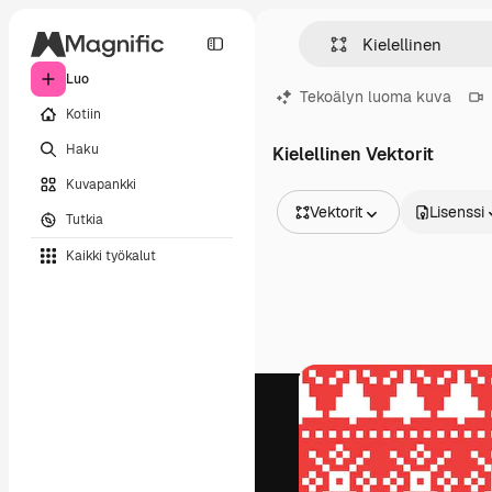
Luo
Tekoälyn luoma kuva
Kotiin
Haku
Kielellinen Vektorit
Kuvapankki
Vektorit
Lisenssi
Tutkia
Kaikki kuvat
Kaikki työkalut
Vektorit
Kuvituksia
Valokuvat
PSD
Mallipohja
Mallikuvat
Videot
Videomateriaali
Liikegrafiikka
Videopohjat
Kuvakkeet
3D mallit
Fontit