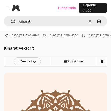
Kirjaudu
Magnific
Hinnoittelu
Close menu
sisään
Selkeä
Hae ku
Tekoälyn luoma kuva
Tekoälyn luoma video
Tekoälyn luoma 
Kiharat Vektorit
Vektorit
Suodattimet