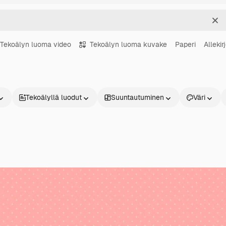
Sel
Tekoälyn luoma video
Tekoälyn luoma kuvake
Paperi
Allekir
Tekoälyllä luodut
Suuntautuminen
Väri
Tuotteet
Aloita