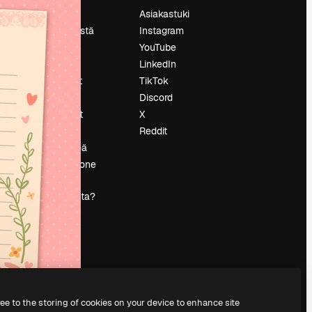
Hinnoittelu
Asiakastuki
Tietoja meistä
Instagram
Reviews
YouTube
Urat
LinkedIn
tö
Hakutrendit
TikTok
Blogi
Discord
Tapahtumat
X
s
Slidesgo
Reddit
Myy sisältöä
Lehdistöhuone
Etsitkö
magnific.ai:ta?
ree to the storing of cookies on your device to enhance site