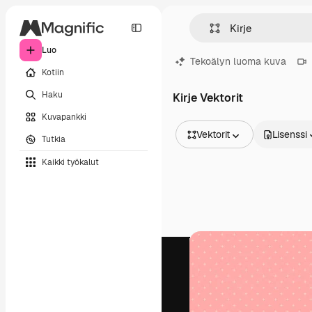
Luo
Tekoälyn luoma kuva
Kotiin
Haku
Kirje Vektorit
Kuvapankki
Vektorit
Lisenssi
Tutkia
Kaikki kuvat
Kaikki työkalut
Vektorit
Kuvituksia
Valokuvat
PSD
Mallipohja
Mallikuvat
Videot
Videomateriaali
Liikegrafiikka
Videopohjat
Kuvakkeet
3D mallit
Fontit