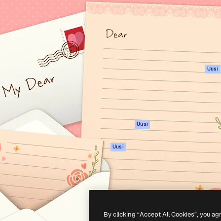
rhaiden töidesi
Spaces
Academy
Yli miljoona tilaajaa
Tekoälyavustaja
Dokumentaatio
mmattilaisten, yritysten,
Tekoälyllä toimiva
Tuki
studioiden joukossa.
kuvageneraattori
Käyttöehdot
Tekoälyllä toimiva
Tietosuojakäytän
videogeneraattori
Alkuperäiset
Uusi
Tekoälyllä toimiva
Evästepolitiikka
äänigeneraattori
Luottamuskesku
Kuvapankkisisältö
Kumppanit
MCP
Yrityksille
Claudelle ja
Uusi
ChatGPT:lle
Agentit
Uusi
API
Mobiilisovellus
Kaikki Magnific-
työkalut
By clicking “Accept All Cookies”, you ag