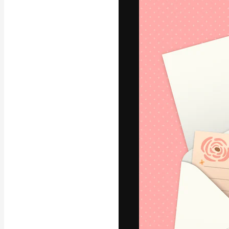
Luova alusta pa
toteuttamiseen. 
luovien alojen a
toimistojen ja 
Suomi