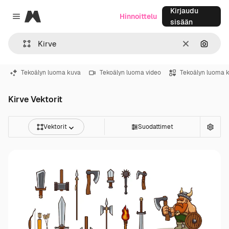
Kirjaudu
Magnific
Hinnoittelu
Close menu
sisään
Selkeä
Hae ku
Tekoälyn luoma kuva
Tekoälyn luoma video
Tekoälyn luoma 
Kirve Vektorit
Vektorit
Suodattimet