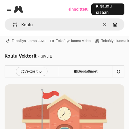
Kirjaudu
Magnific
Hinnoittelu
Close menu
sisään
Selkeä
Hae ku
Tekoälyn luoma kuva
Tekoälyn luoma video
Tekoälyn luoma 
Koulu Vektorit
- Sivu 2
Vektorit
Suodattimet