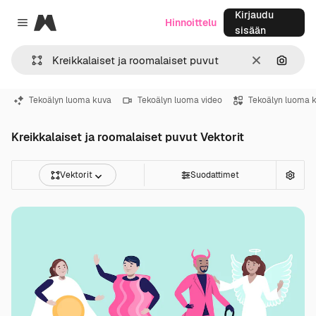
Kirjaudu
Magnific
Hinnoittelu
Close menu
sisään
Selkeä
Hae ku
Tekoälyn luoma kuva
Tekoälyn luoma video
Tekoälyn luoma 
Kreikkalaiset ja roomalaiset puvut Vektorit
Vektorit
Suodattimet