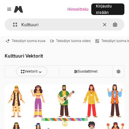
Kirjaudu
Magnific
Hinnoittelu
Close menu
sisään
Selkeä
Hae ku
Tekoälyn luoma kuva
Tekoälyn luoma video
Tekoälyn luoma 
Kulttuuri Vektorit
Vektorit
Suodattimet