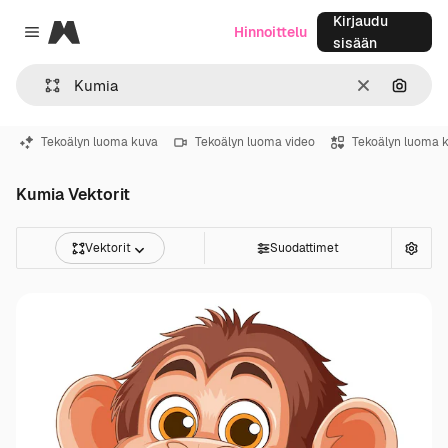
Kirjaudu
Magnific
Hinnoittelu
Close menu
sisään
Selkeä
Hae ku
Tekoälyn luoma kuva
Tekoälyn luoma video
Tekoälyn luoma 
Kumia Vektorit
Vektorit
Suodattimet