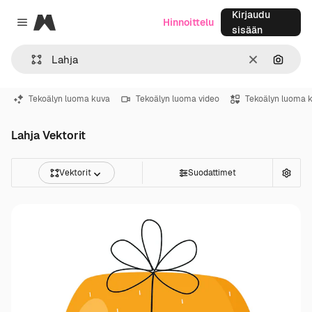
Kirjaudu
Magnific
Hinnoittelu
Close menu
sisään
Selkeä
Hae ku
Tekoälyn luoma kuva
Tekoälyn luoma video
Tekoälyn luoma 
Lahja Vektorit
Vektorit
Suodattimet