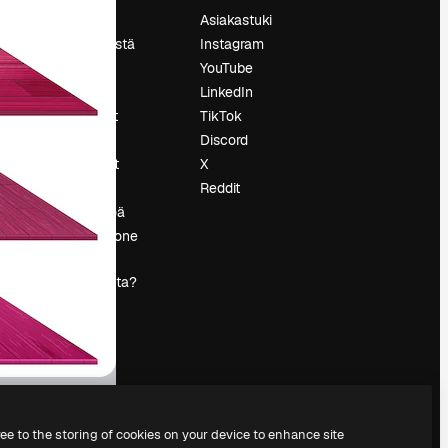
Hinnoittelu
Asiakastuki
Tietoja meistä
Instagram
Reviews
YouTube
Urat
LinkedIn
tö
Hakutrendit
TikTok
Blogi
Discord
Tapahtumat
X
s
Slidesgo
Reddit
Myy sisältöä
Lehdistöhuone
Etsitkö
magnific.ai:ta?
ree to the storing of cookies on your device to enhance site