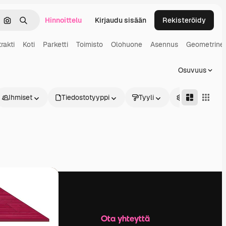
Hinnoittelu
Kirjaudu sisään
Rekisteröidy
keä
Hae kuvan perusteella
Haku
rakti
Koti
Parketti
Toimisto
Olohuone
Asennus
Geometrine
Osuvuus
Ihmiset
Tiedostotyyppi
Tyyli
Edistynyt
Yritys
Ota yhteyttä