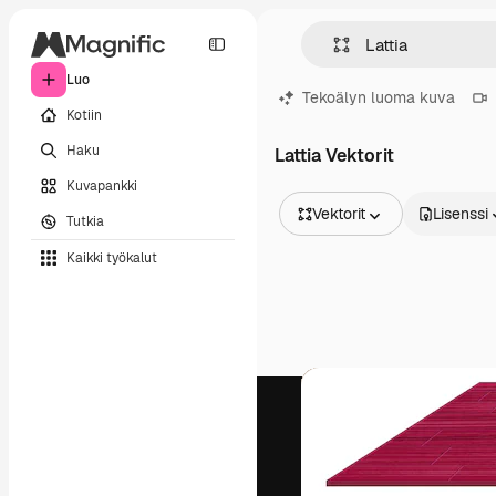
Luo
Tekoälyn luoma kuva
Kotiin
Haku
Lattia Vektorit
Kuvapankki
Vektorit
Lisenssi
Tutkia
Kaikki kuvat
Kaikki työkalut
Vektorit
Kuvituksia
Valokuvat
PSD
Mallipohja
Mallikuvat
Videot
Videomateriaali
Liikegrafiikka
Videopohjat
Kuvakkeet
3D mallit
Fontit