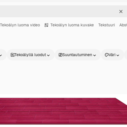
Sel
Tekoälyn luoma video
Tekoälyn luoma kuvake
Tekstuuri
Abst
Tekoälyllä luodut
Suuntautuminen
Väri
Tuotteet
Aloita