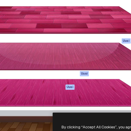
rhaiden töidesi
Spaces
Academy
Yli miljoona tilaajaa
Tekoälyavustaja
Dokumentaatio
mmattilaisten, yritysten,
Tekoälyllä toimiva
Tuki
studioiden joukossa.
kuvageneraattori
Käyttöehdot
Tekoälyllä toimiva
Tietosuojakäytän
videogeneraattori
Alkuperäiset
Uusi
Tekoälyllä toimiva
Evästepolitiikka
äänigeneraattori
Luottamuskesku
Kuvapankkisisältö
Kumppanit
MCP
Yrityksille
Claudelle ja
Uusi
ChatGPT:lle
Agentit
Uusi
API
Mobiilisovellus
Kaikki Magnific-
työkalut
By clicking “Accept All Cookies”, you ag