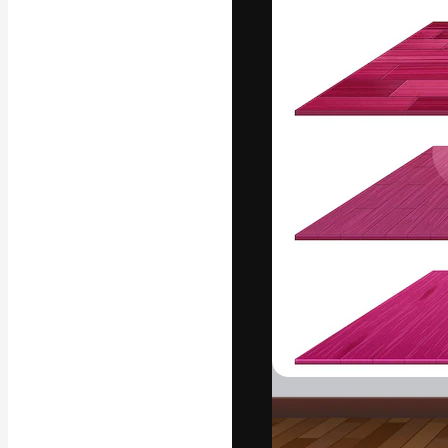
Luova alusta pa
toteuttamiseen. 
luovien alojen a
toimistojen ja 
Suomi