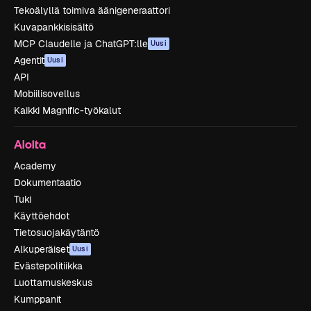
Tekoälyllä toimiva äänigeneraattori
Kuvapankkisisältö
MCP Claudelle ja ChatGPT:lle
Uusi
Agentit
Uusi
API
Mobiilisovellus
Kaikki Magnific-työkalut
Aloita
Academy
Dokumentaatio
Tuki
Käyttöehdot
Tietosuojakäytäntö
Alkuperäiset
Uusi
Evästepolitiikka
Luottamuskeskus
Kumppanit