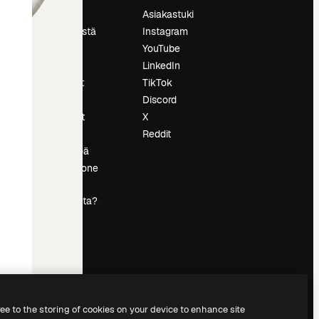
Hinnoittelu
Asiakastuki
Tietoja meistä
Instagram
Reviews
YouTube
Urat
LinkedIn
tö
Hakutrendit
TikTok
Blogi
Discord
Tapahtumat
X
s
Slidesgo
Reddit
Myy sisältöä
Lehdistöhuone
Etsitkö
magnific.ai:ta?
ree to the storing of cookies on your device to enhance site