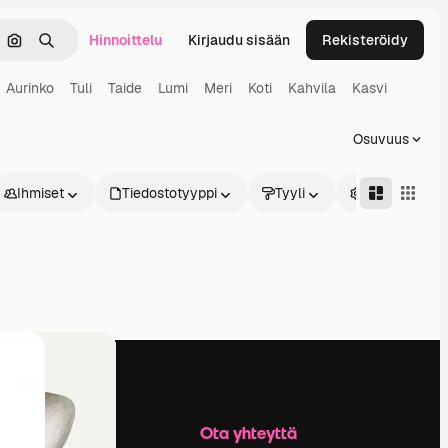
Hinnoittelu
Kirjaudu sisään
Rekisteröidy
keä
Hae kuvan perusteella
Haku
Aurinko
Tuli
Taide
Lumi
Meri
Koti
Kahvila
Kasvi
Osuvuus
Ihmiset
Tiedostotyyppi
Tyyli
Edistynyt
Yritys
Ota yhteyttä