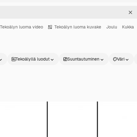
Sel
Tekoälyn luoma video
Tekoälyn luoma kuvake
Joulu
Kukka
Tekoälyllä luodut
Suuntautuminen
Väri
Tuotteet
Aloita