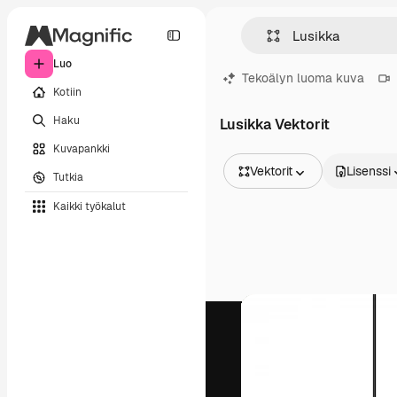
Luo
Tekoälyn luoma kuva
Kotiin
Haku
Lusikka Vektorit
Kuvapankki
Vektorit
Lisenssi
Tutkia
Kaikki kuvat
Kaikki työkalut
Vektorit
Kuvituksia
Valokuvat
PSD
Mallipohja
Mallikuvat
Videot
Videomateriaali
Liikegrafiikka
Videopohjat
Kuvakkeet
3D mallit
Fontit