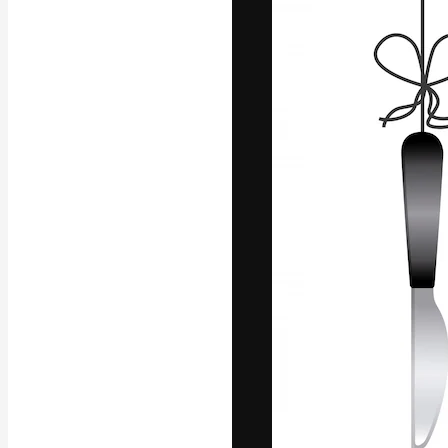
Luova alusta pa
toteuttamiseen. 
luovien alojen a
toimistojen ja 
Suomi