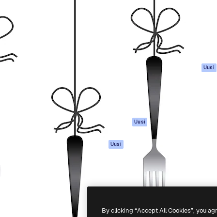
rhaiden töidesi
Spaces
Academy
Yli miljoona tilaajaa
Tekoälyavustaja
Dokumentaatio
mmattilaisten, yritysten,
Tekoälyllä toimiva
Tuki
studioiden joukossa.
kuvageneraattori
Käyttöehdot
Tekoälyllä toimiva
Tietosuojakäytän
videogeneraattori
Alkuperäiset
Uusi
Tekoälyllä toimiva
Evästepolitiikka
äänigeneraattori
Luottamuskesku
Kuvapankkisisältö
Kumppanit
MCP
Yrityksille
Claudelle ja
Uusi
ChatGPT:lle
Agentit
Uusi
API
Mobiilisovellus
Kaikki Magnific-
työkalut
By clicking “Accept All Cookies”, you ag