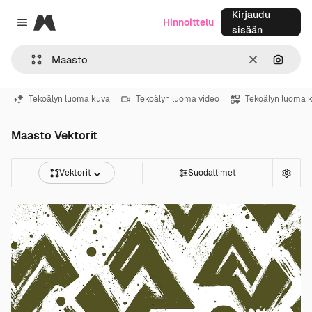
Kirjaudu
Magnific
Hinnoittelu
Close menu
sisään
Selkeä
Hae ku
Tekoälyn luoma kuva
Tekoälyn luoma video
Tekoälyn luoma 
Maasto Vektorit
Vektorit
Suodattimet