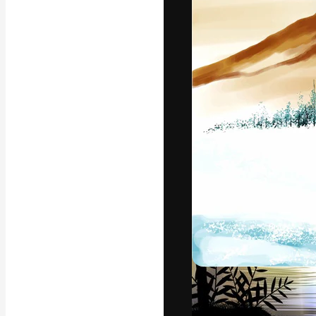
Luova alusta pa
toteuttamiseen. 
luovien alojen a
toimistojen ja 
Suomi