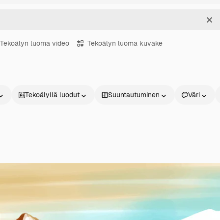
Sel
Tekoälyn luoma video
Tekoälyn luoma kuvake
Tekoälyllä luodut
Suuntautuminen
Väri
Tuotteet
Aloita