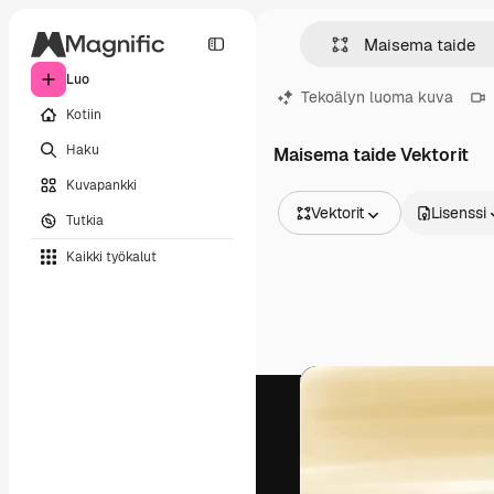
Luo
Tekoälyn luoma kuva
Kotiin
Haku
Maisema taide Vektorit
Kuvapankki
Vektorit
Lisenssi
Tutkia
Kaikki kuvat
Kaikki työkalut
Vektorit
Kuvituksia
Valokuvat
PSD
Mallipohja
Mallikuvat
Videot
Videomateriaali
Liikegrafiikka
Videopohjat
Kuvakkeet
3D mallit
Fontit