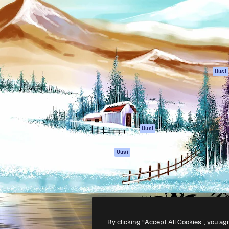
rhaiden töidesi
Spaces
Academy
Yli miljoona tilaajaa
Tekoälyavustaja
Dokumentaatio
mmattilaisten, yritysten,
Tekoälyllä toimiva
Tuki
studioiden joukossa.
kuvageneraattori
Käyttöehdot
Tekoälyllä toimiva
Tietosuojakäytän
videogeneraattori
Alkuperäiset
Uusi
Tekoälyllä toimiva
Evästepolitiikka
äänigeneraattori
Luottamuskesku
Kuvapankkisisältö
Kumppanit
MCP
Yrityksille
Claudelle ja
Uusi
ChatGPT:lle
Agentit
Uusi
API
Mobiilisovellus
Kaikki Magnific-
työkalut
By clicking “Accept All Cookies”, you ag