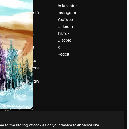
Hinnoittelu
Asiakastuki
Tietoja meistä
Instagram
Reviews
YouTube
Urat
LinkedIn
tö
Hakutrendit
TikTok
Blogi
Discord
Tapahtumat
X
s
Slidesgo
Reddit
Myy sisältöä
Lehdistöhuone
Etsitkö
magnific.ai:ta?
ree to the storing of cookies on your device to enhance site