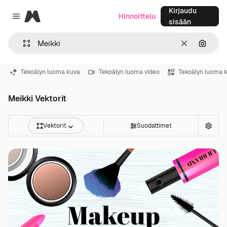
Kirjaudu
Magnific
Hinnoittelu
Close menu
sisään
Selkeä
Hae ku
Tekoälyn luoma kuva
Tekoälyn luoma video
Tekoälyn luoma 
Meikki Vektorit
Vektorit
Suodattimet