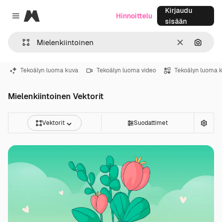
Kirjaudu
Magnific
Hinnoittelu
Close menu
sisään
Selkeä
Hae ku
Tekoälyn luoma kuva
Tekoälyn luoma video
Tekoälyn luoma 
Mielenkiintoinen Vektorit
Vektorit
Suodattimet