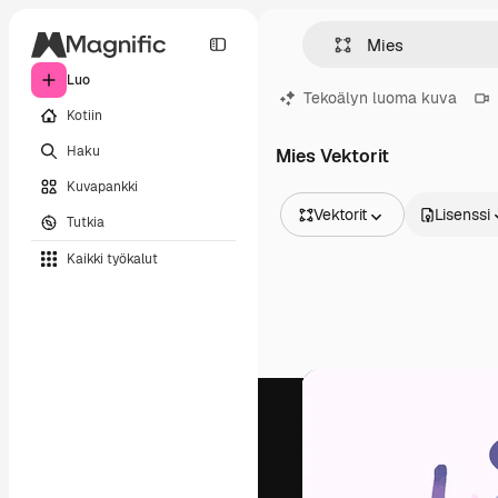
Luo
Tekoälyn luoma kuva
Kotiin
Haku
Mies Vektorit
Kuvapankki
Vektorit
Lisenssi
Tutkia
Kaikki kuvat
Kaikki työkalut
Vektorit
Kuvituksia
Valokuvat
PSD
Mallipohja
Mallikuvat
Videot
Videomateriaali
Liikegrafiikka
Videopohjat
Kuvakkeet
3D mallit
Fontit