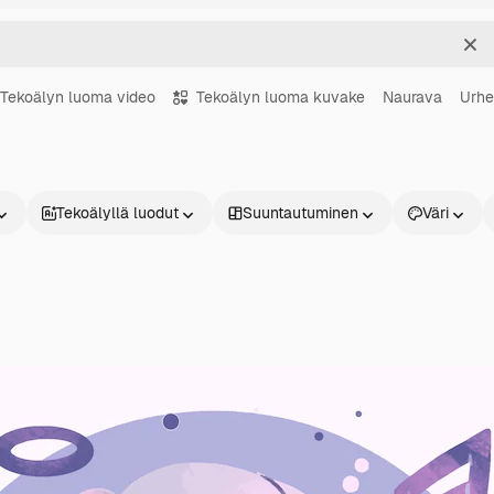
Sel
Tekoälyn luoma video
Tekoälyn luoma kuvake
Naurava
Urhe
Tekoälyllä luodut
Suuntautuminen
Väri
Tuotteet
Aloita