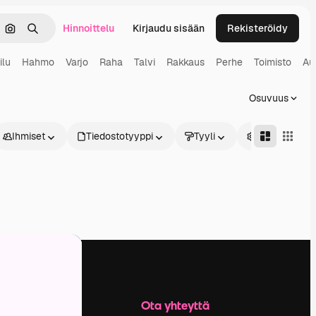
Hinnoittelu
Kirjaudu sisään
Rekisteröidy
keä
Hae kuvan perusteella
Haku
ilu
Hahmo
Varjo
Raha
Talvi
Rakkaus
Perhe
Toimisto
Au
Osuvuus
Ihmiset
Tiedostotyyppi
Tyyli
Edistynyt
Yritys
Ota yhteyttä