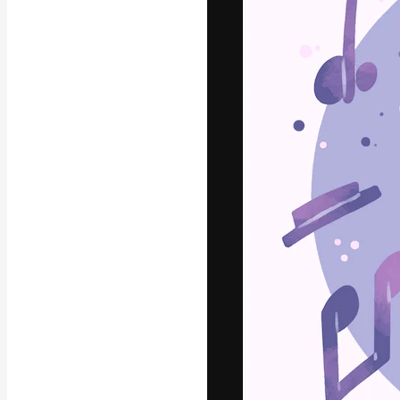
Luova alusta pa
toteuttamiseen. 
luovien alojen a
toimistojen ja 
Suomi