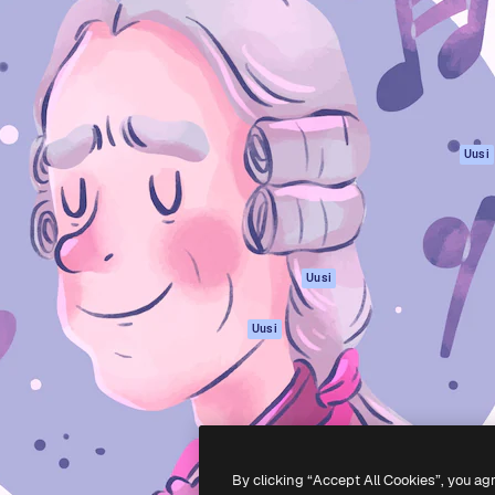
rhaiden töidesi
Spaces
Academy
Yli miljoona tilaajaa
Tekoälyavustaja
Dokumentaatio
mmattilaisten, yritysten,
Tekoälyllä toimiva
Tuki
studioiden joukossa.
kuvageneraattori
Käyttöehdot
Tekoälyllä toimiva
Tietosuojakäytän
videogeneraattori
Alkuperäiset
Uusi
Tekoälyllä toimiva
Evästepolitiikka
äänigeneraattori
Luottamuskesku
Kuvapankkisisältö
Kumppanit
MCP
Yrityksille
Claudelle ja
Uusi
ChatGPT:lle
Agentit
Uusi
API
Mobiilisovellus
Kaikki Magnific-
työkalut
By clicking “Accept All Cookies”, you ag