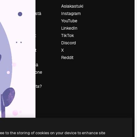
Hinnoittelu
Asiakastuki
Tietoja meistä
Instagram
Reviews
YouTube
Urat
LinkedIn
tö
Hakutrendit
TikTok
Blogi
Discord
Tapahtumat
X
s
Slidesgo
Reddit
Myy sisältöä
Lehdistöhuone
Etsitkö
magnific.ai:ta?
ree to the storing of cookies on your device to enhance site