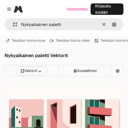
Kirjaudu
Magnific
Hinnoittelu
Close menu
sisään
Selkeä
Hae ku
Tekoälyn luoma kuva
Tekoälyn luoma video
Tekoälyn luoma 
Nykyaikainen paletti Vektorit
Vektorit
Suodattimet