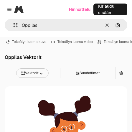
Kirjaudu
Magnific
Hinnoittelu
Close menu
sisään
Selkeä
Hae ku
Tekoälyn luoma kuva
Tekoälyn luoma video
Tekoälyn luoma 
Oppilas Vektorit
Vektorit
Suodattimet