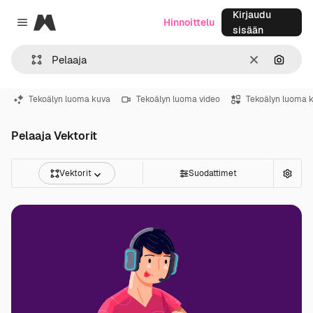
Kirjaudu
Magnific
Hinnoittelu
Close menu
sisään
Selkeä
Hae ku
Tekoälyn luoma kuva
Tekoälyn luoma video
Tekoälyn luoma 
Pelaaja Vektorit
Vektorit
Suodattimet