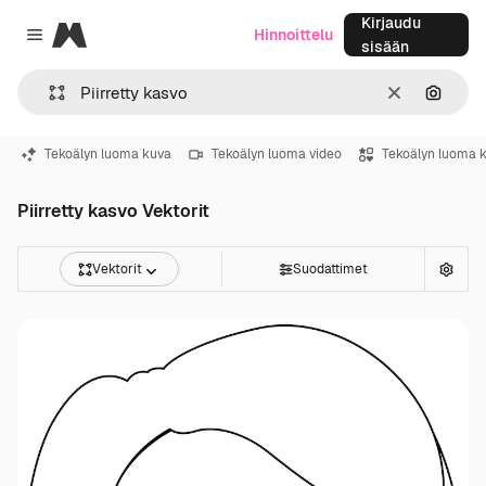
Kirjaudu
Magnific
Hinnoittelu
Close menu
sisään
Selkeä
Hae ku
Tekoälyn luoma kuva
Tekoälyn luoma video
Tekoälyn luoma 
Piirretty kasvo Vektorit
Vektorit
Suodattimet