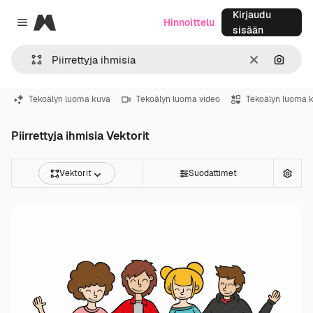
Kirjaudu
Magnific
Hinnoittelu
Close menu
sisään
Selkeä
Hae ku
Tekoälyn luoma kuva
Tekoälyn luoma video
Tekoälyn luoma 
Piirrettyja ihmisia Vektorit
Vektorit
Suodattimet