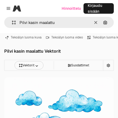
Kirjaudu
Magnific
Hinnoittelu
Close menu
sisään
Selkeä
Hae ku
Tekoälyn luoma kuva
Tekoälyn luoma video
Tekoälyn luoma 
Pilvi kasin maalattu Vektorit
Vektorit
Suodattimet