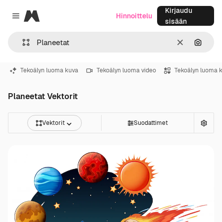
Kirjaudu
Magnific
Hinnoittelu
Close menu
sisään
Selkeä
Hae ku
Tekoälyn luoma kuva
Tekoälyn luoma video
Tekoälyn luoma 
Planeetat Vektorit
Vektorit
Suodattimet